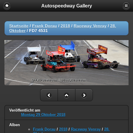
Autospeedway Gallery
Startseite
/
Frank Dorau
/
2018
/
Raceway Venray
/
28.
Oktober
/
FD7 4531
Veröffentlicht am
Montag 29 Oktober 2018
Alben
Frank Dorau
/
2018
/
Raceway Venray
/
28.