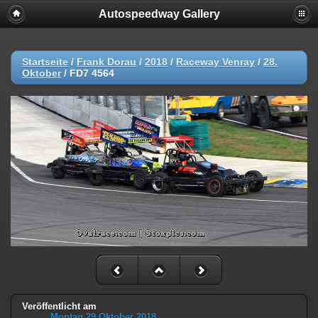
Autospeedway Gallery
Startseite
/
Frank Dorau
/
2018
/
Raceway Venray
/
28.
Oktober
/
FD7 4564
Veröffentlicht am
Montag 29 Oktober 2018