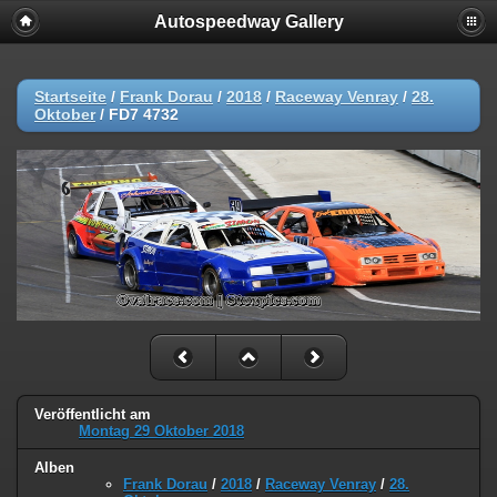
Autospeedway Gallery
Startseite
/
Frank Dorau
/
2018
/
Raceway Venray
/
28.
Oktober
/
FD7 4732
Veröffentlicht am
Montag 29 Oktober 2018
Alben
Frank Dorau
/
2018
/
Raceway Venray
/
28.