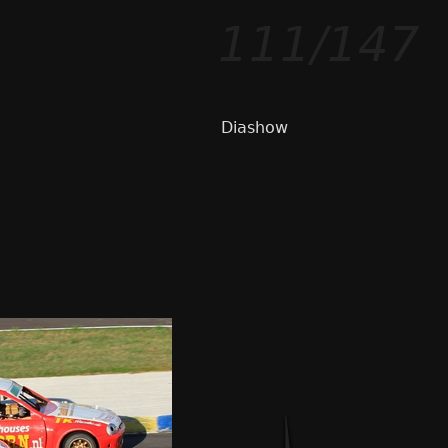
111/147
Diashow