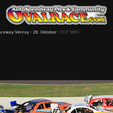
aceway Venray
/
28. Oktober
/ FD7 5881