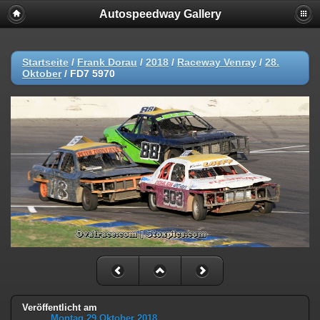
Autospeedway Gallery
Startseite
/
Frank Dorau
/
2018
/
Raceway Venray
/
28.
Oktober
/
FD7 5970
Veröffentlicht am
Montag 29 Oktober 2018