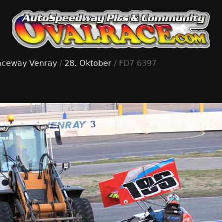
aceway Venray
/
28. Oktober
/ FD7 6397